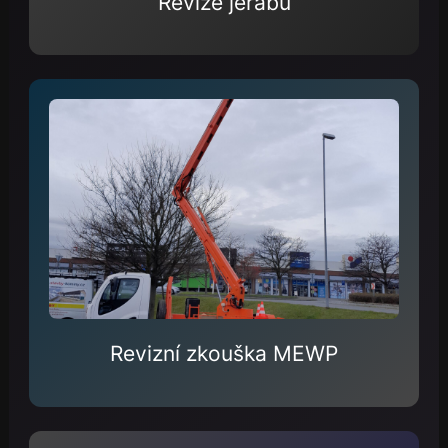
Revize jeřábu
Revizní zkouška MEWP