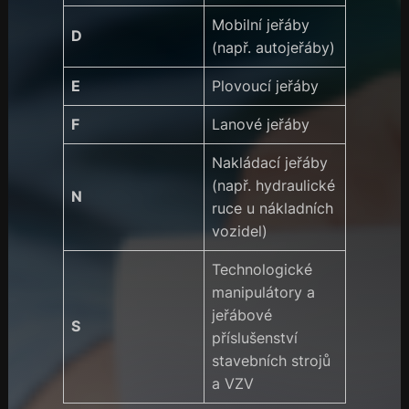
Mobilní jeřáby
D
(např. autojeřáby)
E
Plovoucí jeřáby
F
Lanové jeřáby
Nakládací jeřáby
(např. hydraulické
N
ruce u nákladních
vozidel)
Technologické
manipulátory a
jeřábové
S
příslušenství
stavebních strojů
a VZV