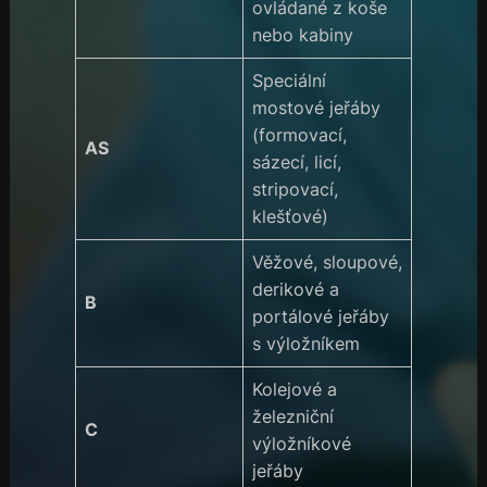
ovládané z koše
nebo kabiny
Speciální
mostové jeřáby
(formovací,
AS
sázecí, licí,
stripovací,
klešťové)
Věžové, sloupové,
derikové a
B
portálové jeřáby
s výložníkem
Kolejové a
železniční
C
výložníkové
jeřáby