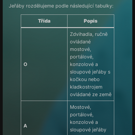
Jeřáby rozdělujeme podle následující tabulky:
Třída
Popis
Zdvihadla, ručně
ovládané
mostové,
portálové,
O
konzolové a
sloupové jeřáby s
kočkou nebo
kladkostrojem
ovládané ze země
Mostové,
portálové,
konzolové a
A
sloupové jeřáby