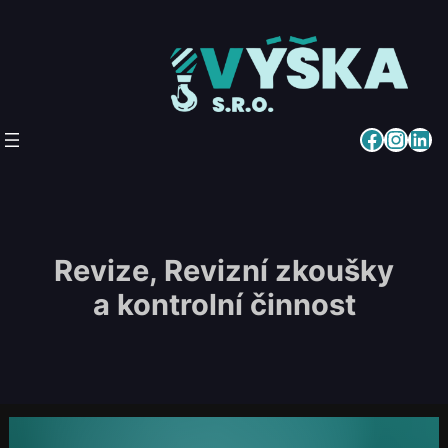
Přeskočit
na
obsah
Facebook
Instagram
LinkedIn
Revize, Revizní zkoušky
a kontrolní činnost